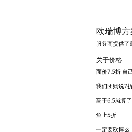
欧瑞博方
服务商提供了最
关于价格
面价7.5折 自
我们团购说7
高于6.5就算
鱼上5折
一定要欧博么，