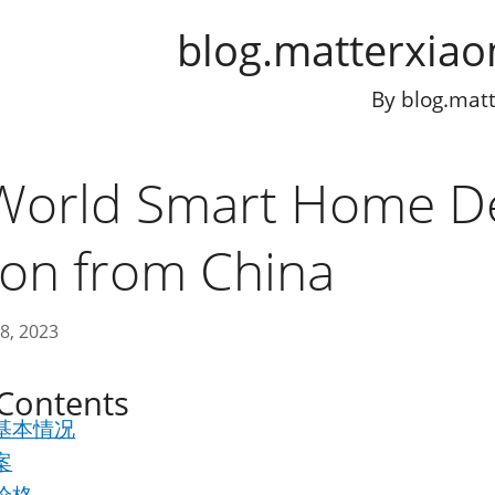
blog.matterxia
By
blog.mat
World Smart Home D
ion from China
8, 2023
 Contents
基本情况
案