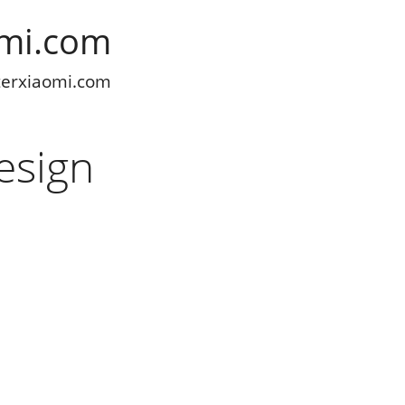
omi.com
terxiaomi.com
esign