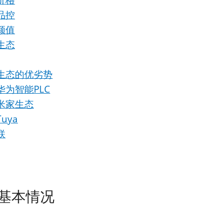
价格
品控
颜值
生态
生态的优劣势
华为智能PLC
米家生态
uya
联
基本情况