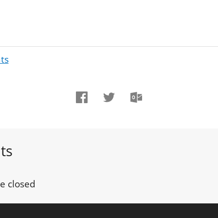
ts
ts
e closed